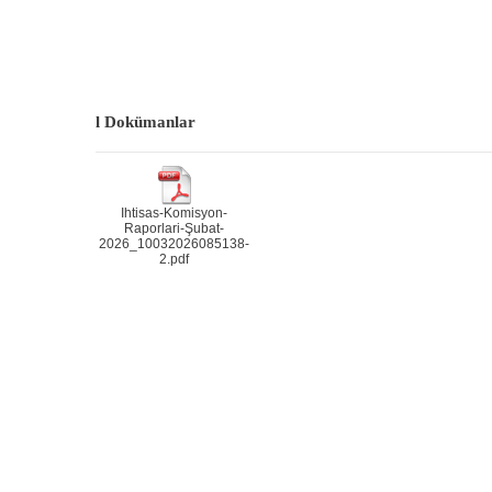
l
Dokümanlar
Ihtisas-Komisyon-
Raporlari-Şubat-
2026_10032026085138-
2.pdf