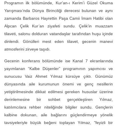
Programın ilk bölümünde, Kur'an-ı Kerim’i Güzel Okuma
Yarışması’nda Dünya Birinciliği derecesi bulunan ve aynı
zamanda Barbaros Hayrettin Paşa Camii İmam Hatibi olan
Alpcan Çelik Kur’an ziyafeti sundu. Çelik’in muazzam
tilaveti, salonu dolduran vatandaşlar tarafından huşu içinde
dinlendi. Gönülleri mest eden tilavet, gecenin manevi
atmosferini zirveye taşıdı.
Gecenin konferans bölümünde ise Kanal 7 ekranlarında
yayımlanan “Kalbe Düşenler” programının yapımcısı ve
sunucusu Vaiz Ahmet Yılmaz kürsüye çıktı. Günümüz
dünyasında aile kurumunun önemi ve genç nesillerin
yetiştirilmesinde dikkat edilmesi gereken hususlar üzerine
derinlemesine bir sohbet gerçekleştiren Yılmaz,
katılımcılara rehber niteliğinde bilgiler sundu. Gençlerin
kalbine dokunan, aile bağlarını güçlendirmeye yönelik
tavsiyeleriyle büyük beğeni toplayan Yılmaz, "feyizli bir