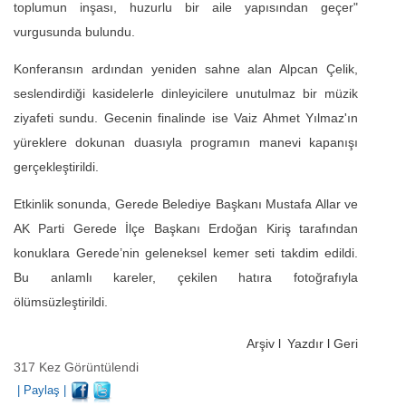
toplumun inşası, huzurlu bir aile yapısından geçer"
vurgusunda bulundu.
Konferansın ardından yeniden sahne alan Alpcan Çelik,
seslendirdiği kasidelerle dinleyicilere unutulmaz bir müzik
ziyafeti sundu. Gecenin finalinde ise Vaiz Ahmet Yılmaz'ın
yüreklere dokunan duasıyla programın manevi kapanışı
gerçekleştirildi.
Etkinlik sonunda, Gerede Belediye Başkanı Mustafa Allar ve
AK Parti Gerede İlçe Başkanı Erdoğan Kiriş tarafından
konuklara Gerede’nin geleneksel kemer seti takdim edildi.
Bu anlamlı kareler, çekilen hatıra fotoğrafıyla
ölümsüzleştirildi.
Arşiv
l
Yazdır
l
Geri
317 Kez Görüntülendi
|
Paylaş
|