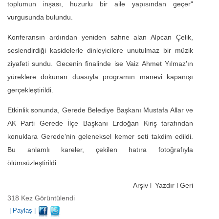
toplumun inşası, huzurlu bir aile yapısından geçer"
vurgusunda bulundu.
Konferansın ardından yeniden sahne alan Alpcan Çelik,
seslendirdiği kasidelerle dinleyicilere unutulmaz bir müzik
ziyafeti sundu. Gecenin finalinde ise Vaiz Ahmet Yılmaz'ın
yüreklere dokunan duasıyla programın manevi kapanışı
gerçekleştirildi.
Etkinlik sonunda, Gerede Belediye Başkanı Mustafa Allar ve
AK Parti Gerede İlçe Başkanı Erdoğan Kiriş tarafından
konuklara Gerede’nin geleneksel kemer seti takdim edildi.
Bu anlamlı kareler, çekilen hatıra fotoğrafıyla
ölümsüzleştirildi.
Arşiv
l
Yazdır
l
Geri
318 Kez Görüntülendi
|
Paylaş
|