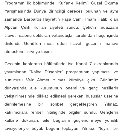
Programın ilk bölümünde, Kur'an-ı Kerim’i Güzel Okuma
Yarışması’nda Dünya Birinciliği derecesi bulunan ve aynı
zamanda Barbaros Hayrettin Paşa Camii İmam Hatibi olan
Alpcan Çelik Kur’an ziyafeti sundu. Çelik’in muazzam
tilaveti, salonu dolduran vatandaşlar tarafından huşu içinde
dinlendi. Gönülleri mest eden tilavet, gecenin manevi
atmosferini zirveye taşıdı.
Gecenin konferans bölümünde ise Kanal 7 ekranlarında
yayımlanan “Kalbe Düşenler” programının yapımcısı ve
sunucusu Vaiz Ahmet Yılmaz kürsüye çıktı. Günümüz
dünyasında aile kurumunun önemi ve genç nesillerin
yetiştirilmesinde dikkat edilmesi gereken hususlar üzerine
derinlemesine bir sohbet gerçekleştiren Yılmaz,
katılımcılara rehber niteliğinde bilgiler sundu. Gençlerin
kalbine dokunan, aile bağlarını güçlendirmeye yönelik
tavsiyeleriyle büyük beğeni toplayan Yılmaz, "feyizli bir