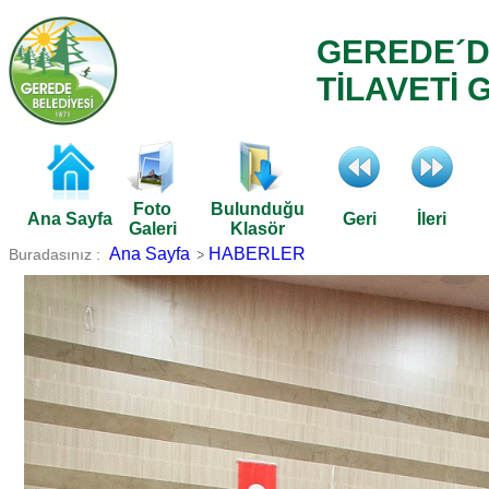
GEREDE´D
TİLAVETİ 
Foto
Bulunduğu
Ana Sayfa
Geri
İleri
Galeri
Klasör
Ana Sayfa
HABERLER
Buradasınız :